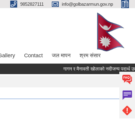
9852827111
info@golbazarmun.gov.np
Gallery
Contact
जल मापन
श्रम संसार
गागन र मैनावती खोलाको नदीजन्य पदार्थ उत्खन