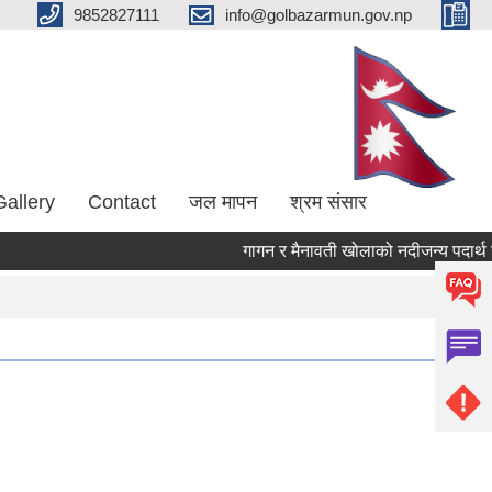
9852827111
info@golbazarmun.gov.np
Gallery
Contact
जल मापन
श्रम संसार
गागन र मैनावती खोलाको नदीजन्य पदार्थ उत