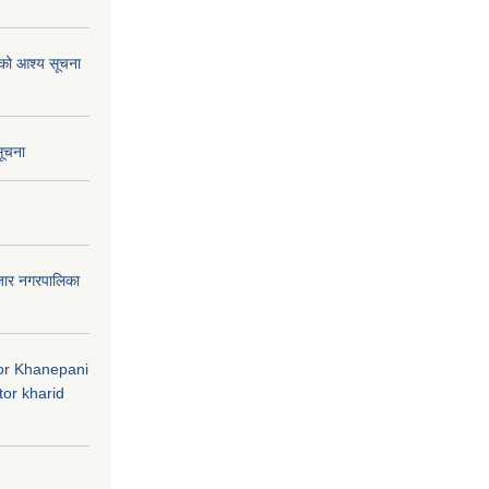
ाको आश्य सूचना
सूचना
जार नगरपालिका
 for Khanepani
or kharid