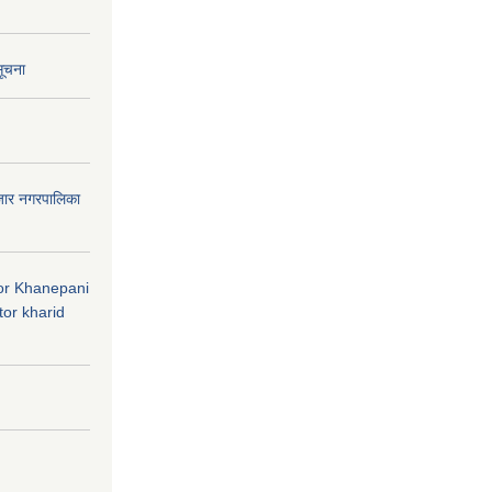
सूचना
जार नगरपालिका
 for Khanepani
or kharid