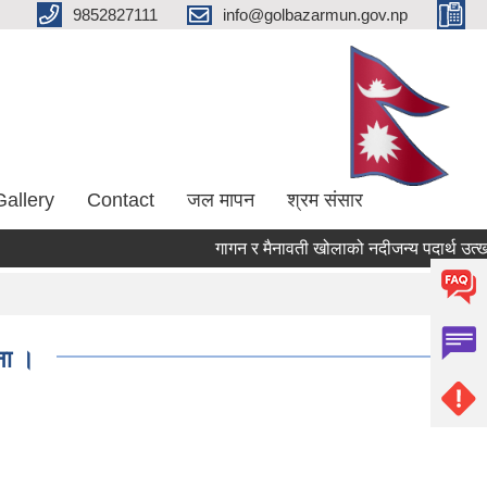
9852827111
info@golbazarmun.gov.np
Gallery
Contact
जल मापन
श्रम संसार
गागन र मैनावती खोलाको नदीजन्य पदार्थ उत्खनन
ना ।