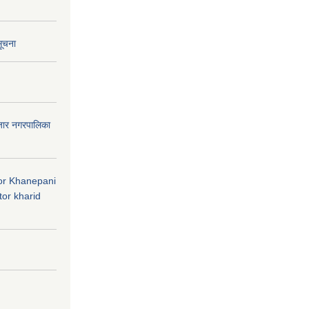
सूचना
जार नगरपालिका
 for Khanepani
or kharid