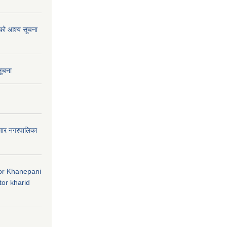
ाको आश्य सूचना
सूचना
जार नगरपालिका
 for Khanepani
or kharid