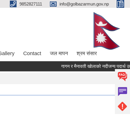
9852827111
info@golbazarmun.gov.np
Gallery
Contact
जल मापन
श्रम संसार
गागन र मैनावती खोलाको नदीजन्य पदार्थ उत्ख