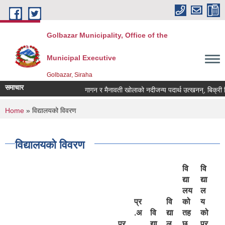
Skip to main content
Golbazar Municipality, Office of the
Municipal Executive
Golbazar, Siraha
समाचार
गागन र मैनावती खोलाको नदीजन्य पदार्थ उत्खनन्, बिक्री ब
You are here
Home
» विद्यालयको विवरण
विद्यालयको विवरण
वि
वि
द्या
द्या
लय
ल
प्र
वि
को
य
.अ
वि
द्या
तह
को
प्र
.
द्या
ल
छ
प्र