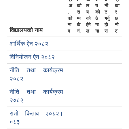
.अ
को
ल
य
नौ
का
.
स
य
को
ट
र
को
म्प
को
ठे
गर्नु
छ
ना
र्क
ईमे
गा
हो
नौ
विद्यालयको नाम
म
नं.
ल
ना
स
ट
आर्थिक ऐन २०८२
विनियोजन ऐन २०८२
नीति तथा कार्यक्रम
२०८२
नीति तथा कार्यक्रम
२०८२
रातो किताव २०८२।
०८३