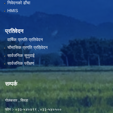
निवेदनको ढाँचा
HMIS
प्रतिवेदन
वार्षिक प्रगति प्रतिवेदन
चौमासिक प्रगति प्रतिवेदन
सार्वजनिक सुनुवाई
सार्वजनिक परीक्षण
सम्पर्क
गाेलबजार , सिरहा
फाेन :- ०३३-५४०४९९ , ०३३-५४०५००