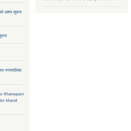
ाको आश्य सूचना
सूचना
जार नगरपालिका
 for Khanepani
or kharid