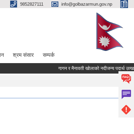
9852827111
info@golbazarmun.gov.np
पन
श्रम संसार
सम्पर्क
गागन र मैनावती खोलाको नदीजन्य पदार्थ उत्खनन्, 