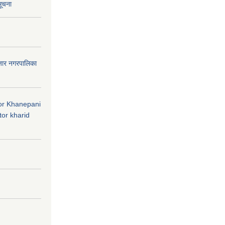
सूचना
जार नगरपालिका
 for Khanepani
or kharid